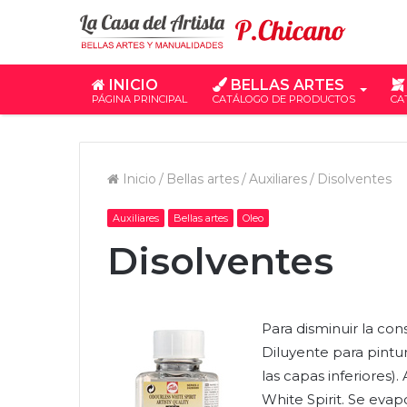
INICIO
BELLAS ARTES
PÁGINA PRINCIPAL
CATÁLOGO DE PRODUCTOS
CA
Inicio
/
Bellas artes
/
Auxiliares
/
Disolventes
Auxiliares
Bellas artes
Oleo
Disolventes
Para disminuir la cons
Diluyente para pintur
las capas inferiores)
White Spirit. Se eva