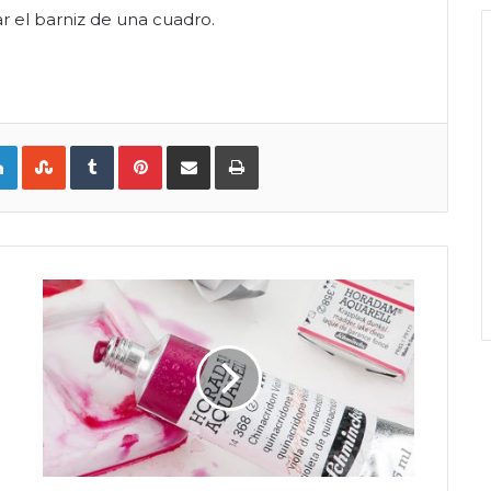
ar el barniz de una cuadro.
LinkedIn
StumbleUpon
Tumblr
Pinterest
Compartir por correo electrónico
Imprimir