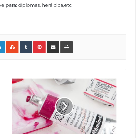
rve para: diplomas, heráldica,etc
LinkedIn
StumbleUpon
Tumblr
Pinterest
Compartir por correo electrónico
Imprimir