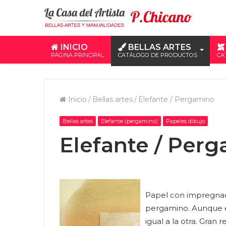
INICIO
BELLAS ARTES
PÁGINA PRINCIPAL
CATÁLOGO DE PRODUCTOS
CA
Inicio
/
Bellas artes
/
Elefante / Pergamino
Bellas artes
Elefante (pergamino)
Papeles dibujo
Elefante / Per
Papel con impregnac
pergamino. Aunque e
igual a la otra. Gran r