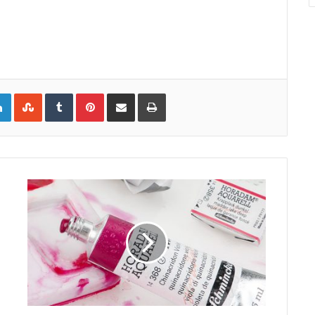
LinkedIn
StumbleUpon
Tumblr
Pinterest
Compartir por correo electrónico
Imprimir