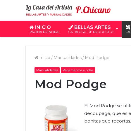
INICIO
BELLAS ARTES
PÁGINA PRINCIPAL
CATÁLOGO DE PRODUCTOS
CA
Inicio
/
Manualidades
/
Mod Podge
Manualidades
Pegamentos y colas
Mod Podge
El Mod Podge se util
decoupagé,
que es e
bonitas que recortas.